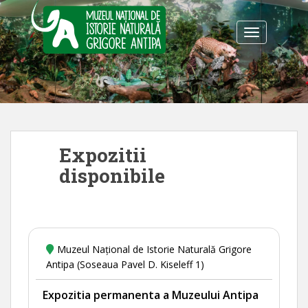
S
k
TOGGLE NA
i
p
t
o
m
a
i
Expozitii
n
c
disponibile
o
n
t
e
n
Muzeul Național de Istorie Naturală Grigore
t
Antipa (Soseaua Pavel D. Kiseleff 1)
Expozitia permanenta a Muzeului Antipa